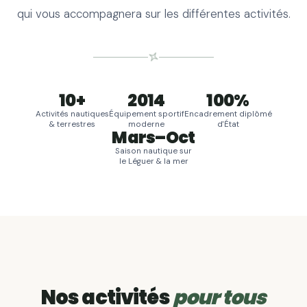
qui vous accompagnera sur les différentes activités.
10+
2014
100%
Activités nautiques
Équipement sportif
Encadrement diplômé
& terrestres
moderne
d'État
Mars–Oct
Saison nautique sur
le Léguer & la mer
LÉGUER & CÔTE DE GRANIT ROSE
Activités nautiques
VALLÉE DU LÉGUER & FALAISE
SUR MESURE
Activités nature
Activités groupes
Nos activités
pour tous
Kayak de mer, rafting eau vive, stand-up paddle,
descente du Léguer : l'eau sous toutes ses formes.
Escalade, tir à l'arc, VTT, course d'orientation,
Écoles, ALSH, comités d'entreprise, séminaires : des