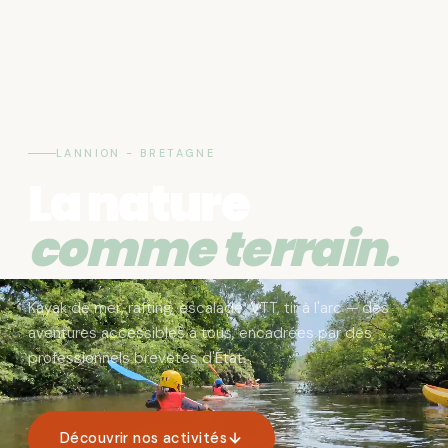
LANNION - BRETAGNE
La nature
comme terrain.
Kayak de mer, rafting, escalade, VTT, tir à l'arc — des
aventures accessibles à tous, encadrées par des
professionnels brevetés d'État.
Découvrir nos activités